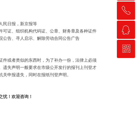
ꂅ
回到顶部
人民日报，新京报等
ꁗ
010-87693334
许可证、组织机构代码证、公章、财务章及各种证件
院公告、寻人启示、解除劳动合同公告广告
ꀥ
QQ客服
证件或者类似的东西时，为了补办一份，法律上必须
微信二维码
。遗失声明一般要求在市级公开发行的报刊上刊登才
机关申报遗失，同时在报纸刊登声明。
之忧！欢迎咨询！