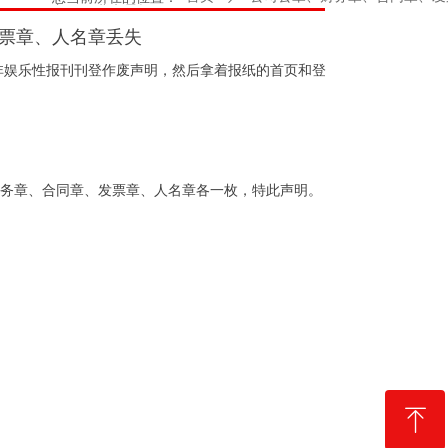
主页 > 北京晨报 > >
票章、人名章丢失
非娱乐性报刊刊登作废声明，然后拿着报纸的首页和登
公章、财务章、合同章、发票章、人名章各一枚，特此声明。
ꁸ