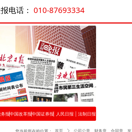
登报电话：
010-87693334
税务报
中国改革报
中国证券报
人民日报
法制日报
您当前所在的位置：
首页
ꄲ
公司公章、财务章、合同章、发