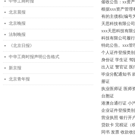
中华工商时报
넷
催收公告：xx资
根据xxx资产管
北京晨报
넷
有的主债权(编号为
北京晚报
넷
天思科技有限公司
xxx天思科技有
法制晚报
넷
科技有限公司履行
特此公告。xxx管理
《北京日报》
넷
个人证件登报类别
中华工商时报声明公告格式
넷
身份证 学生证 驾
出入证 警官证 医
新京报
넷
毕业分配通知书 就
北京青年报
넷
册证
执业医师证 医师
台胞证
港澳台通行证 小汽
企业证件登报类别
营业执照 银行开户
贷款卡 完税证（税
同书 发票 收款收