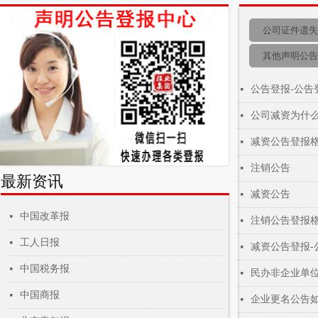
公司证件遗失
其他声明公告
公告登报-公告
넷
公司减资为什么
넷
减资公告登报格
넷
注销公告
넷
最新资讯
减资公告
넷
中国改革报
넷
注销公告登报格
넷
工人日报
넷
减资公告登报-
넷
中国税务报
넷
民办非企业单位
넷
中国商报
넷
企业更名公告如
넷